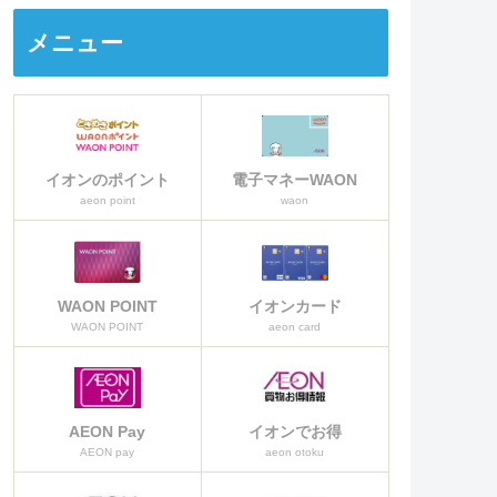
カードなのか詳しく説明をしてい
きます。
メニュー
イオンのポイント
電子マネーWAON
aeon point
waon
WAON POINT
イオンカード
WAON POINT
aeon card
AEON Pay
イオンでお得
AEON pay
aeon otoku