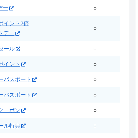
デー
○
ポイント2倍
○
トデー
セール
○
ポイント
○
ーパスポート
○
ーパスポート
○
クーポン
○
ール特典
○