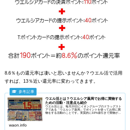
8.6％もの還元率は凄いと思いませんか？ウエル活で活用
すれば、13％近い還元率に変わってきます。
ウエル活とは？ウエルシア薬局でお得に買物する
ための活動・注意点も紹介
ウエル活とは、毎月20日にイオングループのドラッグスト
アである「ウエルシア薬局」でポイントを使ってお得に買
物をする活動のことです。実質的に33%値引きで買物が出
来るので、非常にお得です。ウエル活は「Tポイント」と
「WAON POINT」、2つのポイントから成り立っていま
す。
waon.info