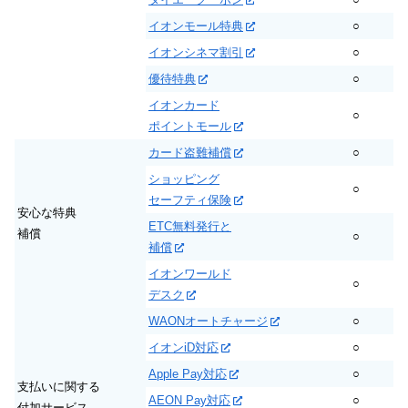
イオンモール特典
○
イオンシネマ割引
○
優待特典
○
イオンカード
○
ポイントモール
カード盗難補償
○
ショッピング
○
セーフティ保険
安心な特典
ETC無料発行と
補償
○
補償
イオンワールド
○
デスク
WAONオートチャージ
○
イオンiD対応
○
Apple Pay対応
○
支払いに関する
AEON Pay対応
○
付加サービス