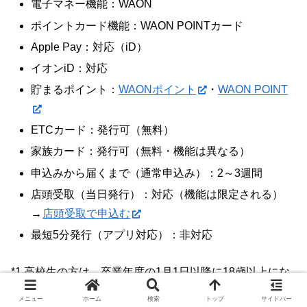
電子マネー機能：WAON
ポイントカード機能：WAON POINTカード
Apple Pay：対応（iD）
イオンiD：対応
貯まるポイント：
WAONポイント
・
WAON POINT
ETCカード：発行可（無料）
家族カード：発行可（無料・機能は異なる）
申込みから届くまで（通常申込み）：2～3週間
店頭受取（当日発行）：対応（機能は限定される）
→
店頭受取で申込む
最短5分発行（アプリ対応）：非対応
*1 高校生の方は、卒業年度の1月1日以降に18歳以上にな
っていれば申込めます。
メニュー
ホーム
検索
トップ
サイドバー