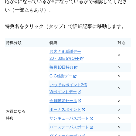
応が○になっているか×になっているかで確認してくださ
い（一部△もあり）。
特典名をクリック（タップ）で詳細記事に移動します。
特典分類
特典
対応
お客さま感謝デー
○
20・30日5%OFF
毎月10日特典
○
G.G感謝デー
○
いつでもポイント2倍
○
Wポイントデー
会員限定セール
○
ボーナスポイント
○
お得になる
特典
サンキューパスポート
○
バースデーパスポート
○
ダイエークーポン
○