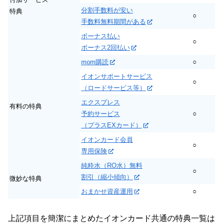
分割手数料が安い
特典
○
手数料無料期間がある
ボーナス払い
○
ボーナス2回払い
mom購読
○
イオンサポートサービス
○
（ロードサービス等）
エクスプレス
有料の特典
予約サービス
○
（プラスEXカード）
イオンカード会員
○
専用保険
純粋水（RO水）無料
○
割引（縮小傾向）
微妙な特典
おまかせ資産運用
○
上記項目を簡潔にまとめたイオンカード共通の特典一覧は