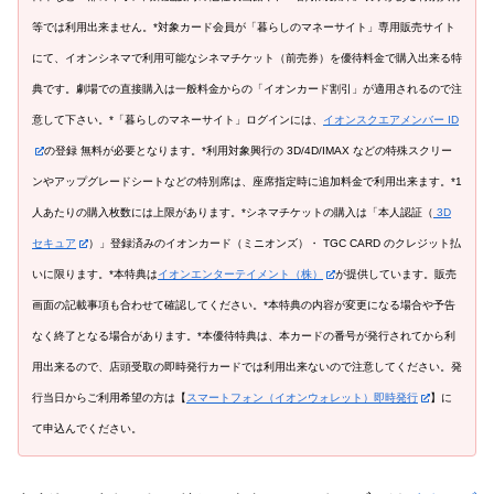
等では利用出来ません。*対象カード会員が「暮らしのマネーサイト」専用販売サイト
にて、イオンシネマで利用可能なシネマチケット（前売券）を優待料金で購入出来る特
典です。劇場での直接購入は一般料金からの「イオンカード割引」が適用されるので注
意して下さい。*「暮らしのマネーサイト」ログインには、
イオンスクエアメンバー ID
の登録 無料が必要となります。*利用対象興行の 3D/4D/IMAX などの特殊スクリー
ンやアップグレードシートなどの特別席は、座席指定時に追加料金で利用出来ます。*1
人あたりの購入枚数には上限があります。*シネマチケットの購入は「本人認証（
3D
セキュア
）」登録済みのイオンカード（ミニオンズ）・ TGC CARD のクレジット払
いに限ります。*本特典は
イオンエンターテイメント（株）
が提供しています。販売
画面の記載事項も合わせて確認してください。*本特典の内容が変更になる場合や予告
なく終了となる場合があります。*本優待特典は、本カードの番号が発行されてから利
用出来るので、店頭受取の即時発行カードでは利用出来ないので注意してください。発
行当日からご利用希望の方は【
スマートフォン（イオンウォレット）即時発行
】に
て申込んでください。