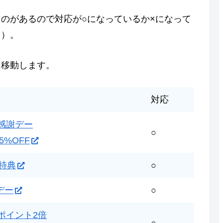
のがあるので対応が○になっているか×になって
り）。
に移動します。
対応
感謝デー
○
5%OFF
日特典
○
デー
○
ポイント2倍