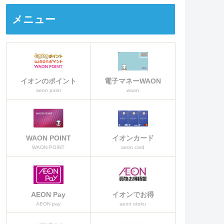
カードなのか詳しく説明をしてい
きます。
メニュー
イオンのポイント
電子マネーWAON
aeon point
waon
WAON POINT
イオンカード
WAON POINT
aeon card
AEON Pay
イオンでお得
AEON pay
aeon otoku