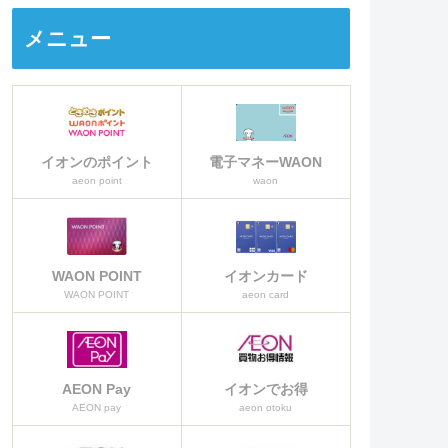
カードなのか詳しく説明をしてい
きます。
メニュー
イオンのポイント
電子マネーWAON
aeon point
waon
WAON POINT
イオンカード
WAON POINT
aeon card
AEON Pay
イオンでお得
AEON pay
aeon otoku