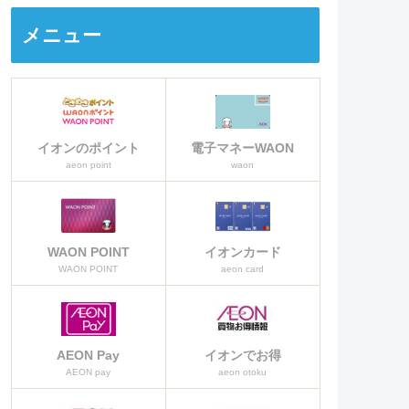
カードなのか詳しく説明をしてい
きます。
メニュー
イオンのポイント
電子マネーWAON
aeon point
waon
WAON POINT
イオンカード
WAON POINT
aeon card
AEON Pay
イオンでお得
AEON pay
aeon otoku