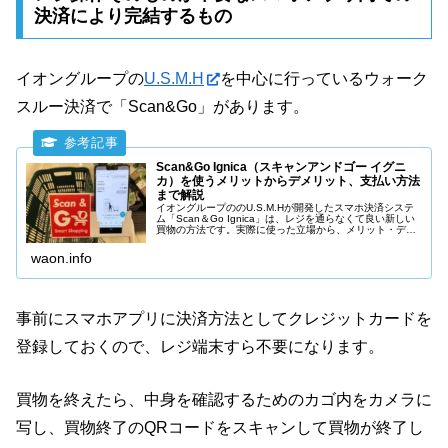
決済により完結するもの
イオングループの
U.S.M.H
を中心に行っているウォーク
スルー決済で「Scan&Go」があります。
Scan&Go Ignica（スキャンアンドゴー イグニ
カ）を使うメリットからデメリット、支払い方法
まで解説
イオングループののU.S.M.Hが開発したスマホ決済システ
ム「Scan＆Go Ignica」は、レジを通らなくて良い新しい
買物の方法です。実際に使った立場から、メリット・デメ
リット、使えるお店まで紹介します。スマホとクレジット
カードを持っていたら、是非試してください。
waon.info
事前にスマホアプリに決済方法としてクレジットカードを
登録しておくので、レジ端末すら不要になります。
買物を終えたら、中身を確認するためのカゴ内をカメラに
写し、買物終了のQRコードをスキャンして買物が終了し