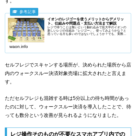
す。
イオンのレジゴーを使うメリットからデメリッ
ト、仕組みや問題点・支払い方法まで解説
レジで待つことは無いという触れ込みで拡大中のイオンの
新しいレジの仕組み「レジゴー」、使ってみようかな？と
思っている方も多いのではないでしょうか？でも、実際の
ところはどうなの？クーポンとか使えるの？などなど、レ
ジゴーの使い方から、メリット・デメリット、支払い方法
まで解説します。
waon.info
セルフレジでスキャンする場所が、決められた場所から店
内のウォークスルー決済対象売場に拡大されたと言えま
す。
ただセルフレジも混雑する時は5分以上の待ち時間があっ
たのに対して、ウォークスルー決済を導入したことで、待
っても数分という改善が見られるようになりました。
レジ操作そのものが不要なスマホアプリ内での