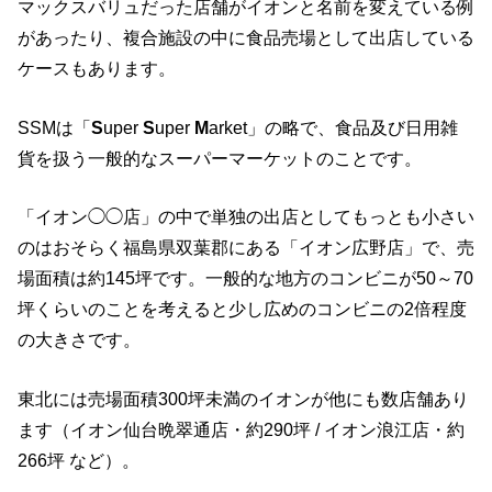
マックスバリュだった店舗がイオンと名前を変えている例
があったり、複合施設の中に食品売場として出店している
ケースもあります。
SSMは「
S
uper
S
uper
M
arket」の略で、食品及び日用雑
貨を扱う一般的なスーパーマーケットのことです。
「イオン◯◯店」の中で単独の出店としてもっとも小さい
のはおそらく福島県双葉郡にある「イオン広野店」で、売
場面積は約145坪です。一般的な地方のコンビニが50～70
坪くらいのことを考えると少し広めのコンビニの2倍程度
の大きさです。
東北には売場面積300坪未満のイオンが他にも数店舗あり
ます（イオン仙台晩翠通店・約290坪 / イオン浪江店・約
266坪 など）。