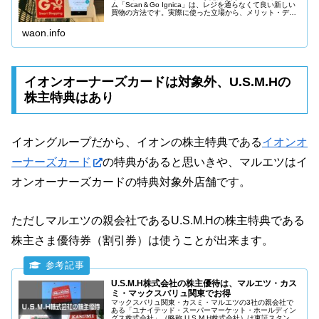
ム「Scan＆Go Ignica」は、レジを通らなくて良い新しい
買物の方法です。実際に使った立場から、メリット・デメ
リット、使えるお店まで紹介します。スマホとクレジット
カードを持っていたら、是非試してください。
waon.info
イオンオーナーズカードは対象外、U.S.M.Hの
株主特典はあり
イオングループだから、イオンの株主特典である
イオンオ
ーナーズカード
の特典があると思いきや、マルエツはイ
オンオーナーズカードの特典対象外店舗です。
ただしマルエツの親会社であるU.S.M.Hの株主特典である
株主さま優待券（割引券）は使うことが出来ます。
U.S.M.H株式会社の株主優待は、マルエツ・カス
ミ・マックスバリュ関東でお得
マックスバリュ関東・カスミ・マルエツの3社の親会社で
ある「ユナイテッド・スーパーマーケット・ホールディン
グス株式会社」（略称 U.S.M.H株式会社）は東証スタンダ