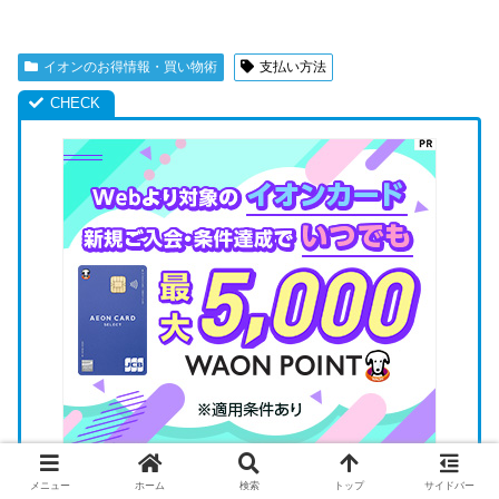
イオンのお得情報・買い物術
支払い方法
メニュー
ホーム
検索
トップ
サイドバー
対象のイオンカードを新規申込みの上、イオンウ