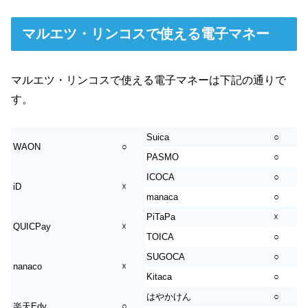
マルエツ・リンコスで使える電子マネー
マルエツ・リンコスで使える電子マネーは下記の通りで
す。
Suica
○
WAON
○
PASMO
○
ICOCA
○
iD
☓
manaca
○
PiTaPa
☓
QUICPay
☓
TOICA
○
SUGOCA
○
nanaco
☓
Kitaca
○
はやかけん
○
楽天Edy
○