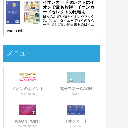
イオンカードセレクトはイ
オンで最もお得！イオンカ
ードセレクトの比較も
日々のお買い物をイオンやマック
スバリュ、ダイエーで行うのなら
一番お得に買い物出来るのはイオ
ンカードセレクトを使うことで
waon.info
す。イオンカードセレクトの特徴
から、イオンカードセレクトがな
ぜイオンで一番お得なクレジット
カードなのか詳しく説明をしてい
きます。
メニュー
イオンのポイント
電子マネーWAON
aeon point
waon
WAON POINT
イオンカード
WAON POINT
aeon card