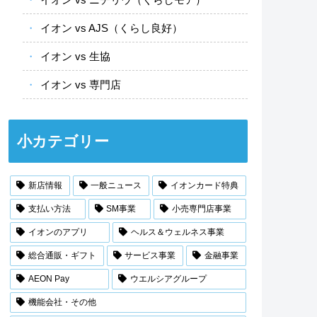
イオン vs AJS（くらし良好）
イオン vs 生協
イオン vs 専門店
小カテゴリー
新店情報
一般ニュース
イオンカード特典
支払い方法
SM事業
小売専門店事業
イオンのアプリ
ヘルス＆ウェルネス事業
総合通販・ギフト
サービス事業
金融事業
AEON Pay
ウエルシアグループ
機能会社・その他