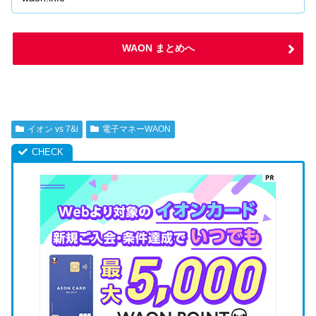
WAON まとめへ
イオン vs 7&i
電子マネーWAON