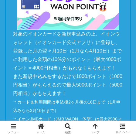
対象のイオンカードを新規申込みの上、イオンウ
ォレット（イオンカード公式アプリ）に登録し、
登録した月の翌々月10日（2月なら4月10日）まで
に利用した金額の10%分のポイント（最大4000ポ
イント＝4000円相当）がもれなくもらえます！
また新規申込みをするだけで1000ポイント（1000
円相当）がもらえるので最大5000ポイント（5000
円相当）がもらえます！
＊カード＆利用期間は申込後2ヶ月後の10日まで（1月申
込みなら3月10日まで）
＊イオンJMBカード（JMB WAON一体型）は最大2500マ
イル
メニュー
ホーム
検索
トップ
サイドバー
＊キャンペーン終了日は現時点で未定