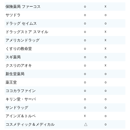
保険薬局 ファーコス
○
☓
サツドラ
○
○
ドラッグ セイムス
○
○
ドラッグストア スマイル
○
☓
アメリカンドラッグ
○
☓
くすりの救命堂
○
☓
スギ薬局
○
○
クスリのアオキ
○
☓
新生堂薬局
○
○
薬王堂
○
○
ココカラファイン
○
○
キリン堂・サーバ
○
○
サンドラッグ
○
○
アインズ＆トルペ
☓
○
コスメティック＆メディカル
△
○