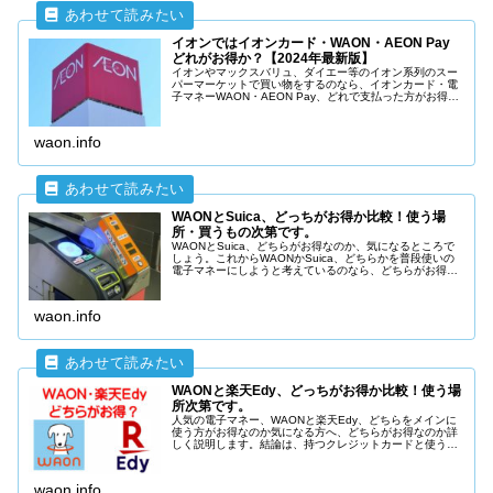
イオンではイオンカード・WAON・AEON Pay
どれがお得か？【2024年最新版】
イオンやマックスバリュ、ダイエー等のイオン系列のスー
パーマーケットで買い物をするのなら、イオンカード・電
子マネーWAON・AEON Pay、どれで支払った方がお得な
のか？気になりますよね。イオンカードセレクトを使って
WAONにオートチャージをして使うのが一番お得です。
waon.info
WAONとSuica、どっちがお得か比較！使う場
所・買うもの次第です。
WAONとSuica、どちらがお得なのか、気になるところで
しょう。これからWAONかSuica、どちらかを普段使いの
電子マネーにしようと考えているのなら、どちらがお得な
のか詳しく説明します。結論は、持つ（オートチャージす
る）クレジットカード次第です。
waon.info
WAONと楽天Edy、どっちがお得か比較！使う場
所次第です。
人気の電子マネー、WAONと楽天Edy、どちらをメインに
使う方がお得なのか気になる方へ、どちらがお得なのか詳
しく説明します。結論は、持つクレジットカードと使う場
所次第です。特にイオン系列のお店で使うことが多いのな
ら断然WAON、楽天ポイント加盟店なら、楽天Edyがおす
すめです。
waon.info