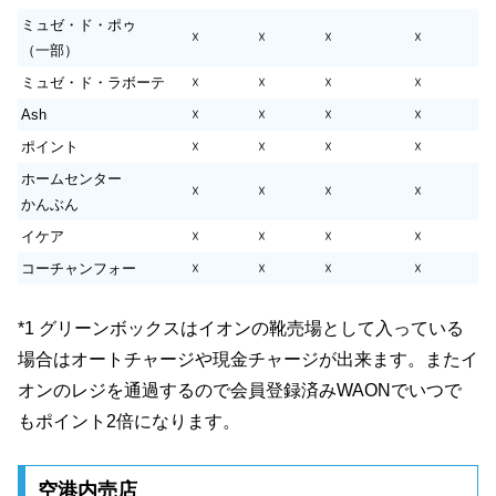
ミュゼ・ド・ポゥ
☓
☓
☓
☓
（一部）
ミュゼ・ド・ラボーテ
☓
☓
☓
☓
Ash
☓
☓
☓
☓
ポイント
☓
☓
☓
☓
ホームセンター
☓
☓
☓
☓
かんぶん
イケア
☓
☓
☓
☓
コーチャンフォー
☓
☓
☓
☓
*1 グリーンボックスはイオンの靴売場として入っている
場合はオートチャージや現金チャージが出来ます。またイ
オンのレジを通過するので会員登録済みWAONでいつで
もポイント2倍になります。
空港内売店