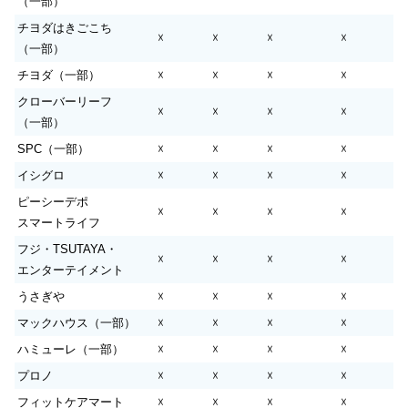
（一部）
チヨダはきごこち
☓
☓
☓
☓
（一部）
チヨダ（一部）
☓
☓
☓
☓
クローバーリーフ
☓
☓
☓
☓
（一部）
SPC（一部）
☓
☓
☓
☓
イシグロ
☓
☓
☓
☓
ピーシーデポ
☓
☓
☓
☓
スマートライフ
フジ・TSUTAYA・
☓
☓
☓
☓
エンターテイメント
うさぎや
☓
☓
☓
☓
マックハウス（一部）
☓
☓
☓
☓
ハミューレ（一部）
☓
☓
☓
☓
プロノ
☓
☓
☓
☓
フィットケアマート
☓
☓
☓
☓