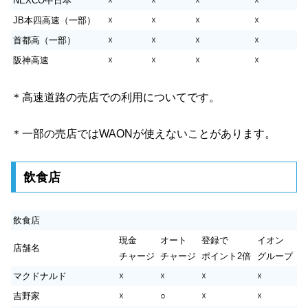
NEXCO中日本
☓
☓
☓
☓
JB本四高速（一部）
☓
☓
☓
☓
首都高（一部）
☓
☓
☓
☓
阪神高速
☓
☓
☓
☓
＊高速道路の売店での利用についてです。
＊一部の売店ではWAONが使えないことがあります。
飲食店
飲食店
現金
オート
登録で
イオン
店舗名
チャージ
チャージ
ポイント2倍
グループ
マクドナルド
☓
☓
☓
☓
吉野家
☓
○
☓
☓