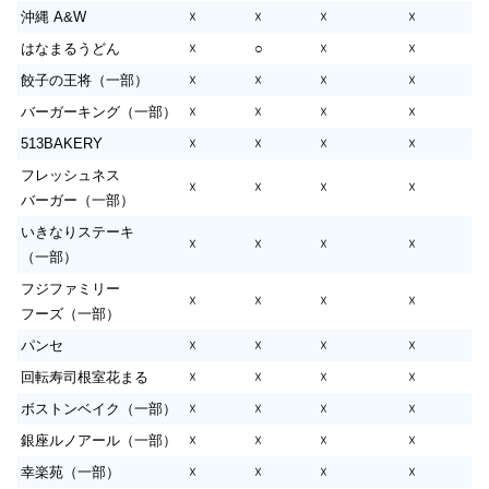
沖縄 A&W
☓
☓
☓
☓
はなまるうどん
☓
○
☓
☓
餃子の王将（一部）
☓
☓
☓
☓
バーガーキング（一部）
☓
☓
☓
☓
513BAKERY
☓
☓
☓
☓
フレッシュネス
☓
☓
☓
☓
バーガー（一部）
いきなりステーキ
☓
☓
☓
☓
（一部）
フジファミリー
☓
☓
☓
☓
フーズ（一部）
パンセ
☓
☓
☓
☓
回転寿司根室花まる
☓
☓
☓
☓
ボストンベイク（一部）
☓
☓
☓
☓
銀座ルノアール（一部）
☓
☓
☓
☓
幸楽苑（一部）
☓
☓
☓
☓