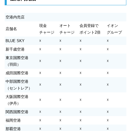
空港内売店
現金
オート
会員登録で
イオン
店舗名
チャージ
チャージ
ポイント2倍
グループ
BLUE SKY
☓
☓
☓
☓
新千歳空港
☓
☓
☓
☓
東京国際空港
☓
☓
☓
☓
（羽田）
成田国際空港
☓
☓
☓
☓
中部国際空港
☓
☓
☓
☓
（セントレア）
大阪国際空港
☓
☓
☓
☓
（伊丹）
関西国際空港
☓
☓
☓
☓
福岡空港
☓
☓
☓
☓
那覇空港
☓
☓
☓
☓