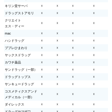
キリン堂サーバ
☓
☓
☓
☓
ドラッグストアモリ
☓
☓
☓
☓
クリエイト
☓
☓
☓
☓
エス・ディー
mac
☓
☓
☓
☓
ハシドラッグ
☓
☓
☓
☓
ププレひまわり
☓
☓
☓
☓
ヤックスドラッグ
☓
☓
☓
☓
カワチ薬品
☓
☓
☓
☓
サンドラッグ（一部）
☓
☓
☓
☓
ドラッグトップス
☓
☓
☓
☓
サンキュードラッグ
☓
☓
☓
☓
コスメティクスアンド
☓
☓
☓
☓
メディカル（一部）
ダイレックス
☓
☓
☓
☓
ドラッグヤマザワ
☓
☓
☓
☓