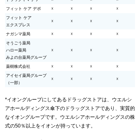
フィット ケア デポ
☓
☓
☓
☓
フィット ケア
☓
☓
☓
☓
エクスプレス
ナガシマ薬局
☓
☓
☓
☓
そうごう薬局
ハロー薬局
☓
☓
☓
☓
みよの台薬局グループ
薬樹株式会社
☓
☓
☓
☓
アイセイ薬局グループ
☓
☓
☓
☓
（一部）
*イオングループにしてあるドラッグストアは、ウエルシ
アホールディングス傘下のドラッグストアであり、実質的
なイオングループです。ウエルシアホールディングスの株
式の50％以上をイオンが持っています。