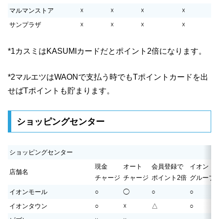
マルマンストア
☓
☓
☓
☓
サンプラザ
☓
☓
☓
☓
*1カスミはKASUMIカードだとポイント2倍になります。
*2マルエツはWAONで支払う時でもTポイントカードを出
せばTポイントも貯まります。
ショッピングセンター
ショッピングセンター
現金
オート
会員登録で
イオン
店舗名
チャージ
チャージ
ポイント2倍
グループ
イオンモール
○
◯
○
○
イオンタウン
○
☓
△
○