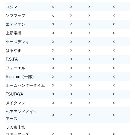
コジマ
○
☓
☓
☓
ソフマップ
○
☓
☓
☓
エディオン
☓
○
☓
☓
上新電機
☓
☓
☓
☓
ケーズデンキ
☓
☓
☓
☓
はるやま
☓
☓
☓
☓
P.S.FA
☓
☓
☓
☓
フォーエル
☓
☓
☓
☓
Right-on（一部）
☓
☓
☓
☓
ホームセンタータイム
☓
☓
☓
☓
TSUTAYA
☓
☓
☓
☓
メイクマン
☓
☓
☓
☓
ヘアアンドメイク
☓
○
☓
☓
アース
ＪＡ富士宮
ファーマーズ
○
☓
☓
☓