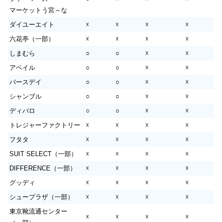
マーケットう宮～な
ダイユーエイト
☓
☓
☓
☓
六花亭（一部）
☓
☓
☓
☓
しまむら
○
○
☓
☓
アベイル
○
○
☓
☓
バースデイ
○
○
☓
☓
シャンブル
○
○
☓
☓
ディバロ
○
○
☓
☓
トレジャーファクトリー
☓
☓
☓
☓
フタタ
☓
☓
☓
☓
SUIT SELECT（一部）
☓
☓
☓
☓
DIFFERENCE（一部）
☓
☓
☓
☓
グッディ
☓
☓
☓
☓
シュープラザ（一部）
☓
☓
☓
☓
東京靴流通センター
☓
☓
☓
☓