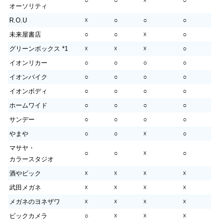
○
○
☓
○
オーソリティ
R.O.U
☓
○
○
○
未来屋書店
○
○
☓
○
グリーンボックス *1
☓
☓
☓
○
イオンリカー
○
○
○
○
イオンバイク
○
○
○
○
イオンボディ
○
○
○
○
ホームワイド
○
○
○
○
サンデー
○
○
○
○
やまや
○
○
☓
○
マサヤ・
○
○
☓
○
カラースタジオ
酒やビック
☓
☓
☓
☓
武田メガネ
☓
☓
☓
☓
メガネのヨネザワ
☓
☓
☓
☓
ビックカメラ
○
☓
☓
☓