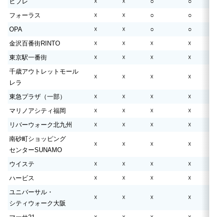
ビブレ
☓
☓
○
○
フォーラス
☓
☓
○
○
OPA
☓
☓
○
○
金沢百番街RINTO
☓
☓
☓
☓
東京駅一番街
☓
☓
☓
☓
千歳アウトレットモール
☓
☓
☓
☓
レラ
東急プラザ（一部）
☓
☓
☓
☓
マリノアシティ福岡
☓
☓
☓
☓
リバーウォーク北九州
☓
☓
☓
☓
南砂町ショッピング
☓
☓
☓
☓
センターSUNAMO
ウイステ
☓
☓
☓
☓
ハービス
☓
☓
☓
☓
ユニバーサル・
☓
☓
☓
☓
シティウォーク大阪