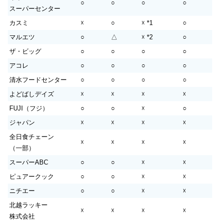
○
○
○
○
スーパーセンター
カスミ
☓
○
☓ *1
○
マルエツ
○
△
☓ *2
○
ザ・ビッグ
○
○
○
○
アコレ
○
○
○
○
清水フードセンター
○
○
○
○
よどばしデイズ
☓
☓
☓
☓
FUJI（フジ）
○
○
☓
○
ジャパン
☓
☓
☓
☓
全日食チェーン
☓
☓
☓
☓
（一部）
スーパーABC
○
○
☓
☓
ピュアークック
○
○
☓
☓
ニチエー
○
○
☓
☓
北越ラッキー
☓
☓
☓
☓
株式会社