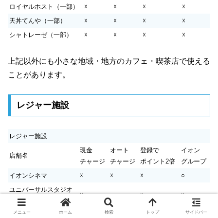
ロイヤルホスト（一部）
☓
☓
☓
☓
天丼てんや（一部）
☓
☓
☓
☓
シャトレーゼ（一部）
☓
☓
☓
☓
上記以外にも小さな地域・地方のカフェ・喫茶店で使える
ことがあります。
レジャー施設
レジャー施設
現金
オート
登録で
イオン
店舗名
チャージ
チャージ
ポイント2倍
グループ
イオンシネマ
☓
☓
☓
○
ユニバーサルスタジオ
☓
○
☓
☓
ジャパン
メニュー
ホーム
検索
トップ
サイドバー
スパリゾート