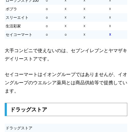
ローソンストア100
○
☓
☓
☓
ポプラ
○
☓
☓
☓
スリーエイト
○
☓
☓
☓
生活彩家
○
☓
☓
☓
セイコーマート
○
○
☓
☓
大手コンビニで使えないのは、セブンイレブンとヤマザキ
デイリーストアです。
セイコーマートはイオングループではありませんが、イオ
ングループのウエルシア薬局とは商品供給等で提携してい
ます。
ドラッグストア
ドラッグストア