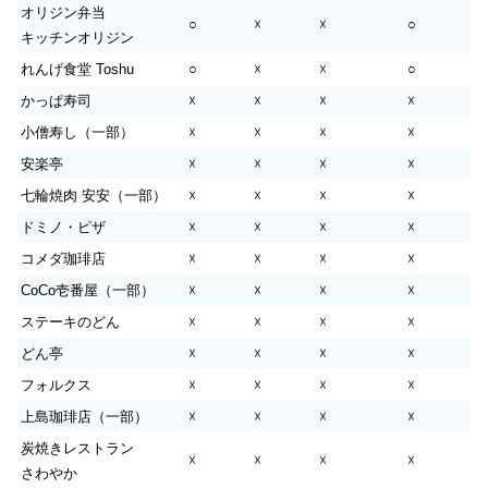
オリジン弁当
○
☓
☓
○
キッチンオリジン
れんげ食堂 Toshu
○
☓
☓
○
かっぱ寿司
☓
☓
☓
☓
小僧寿し（一部）
☓
☓
☓
☓
安楽亭
☓
☓
☓
☓
七輪焼肉 安安（一部）
☓
☓
☓
☓
ドミノ・ピザ
☓
☓
☓
☓
コメダ珈琲店
☓
☓
☓
☓
CoCo壱番屋（一部）
☓
☓
☓
☓
ステーキのどん
☓
☓
☓
☓
どん亭
☓
☓
☓
☓
フォルクス
☓
☓
☓
☓
上島珈琲店（一部）
☓
☓
☓
☓
炭焼きレストラン
☓
☓
☓
☓
さわやか