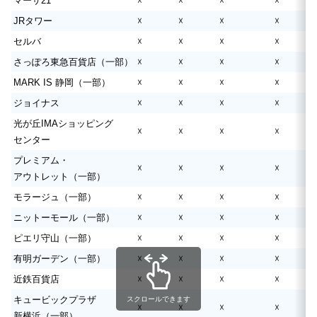
マーサ21
☓
☓
☓
☓
JRタワー
☓
☓
☓
☓
セルバ
☓
☓
☓
☓
さっぽろ東急百貨店（一部）
☓
☓
☓
☓
MARK IS 静岡（一部）
☓
☓
☓
☓
ジョイナス
☓
☓
☓
☓
光が丘IMAショッピング
☓
☓
☓
☓
センター
プレミアム・
☓
☓
☓
☓
アウトレット（一部）
モラージュ（一部）
☓
☓
☓
☓
ニットーモール（一部）
☓
☓
☓
☓
ピエリ守山（一部）
☓
☓
☓
☓
有明ガーデン（一部）
☓
☓
☓
☓
近鉄百貨店
☓
☓
☓
☓
キュービックプラザ
スクロールできます
☓
☓
☓
☓
新横浜（一部）