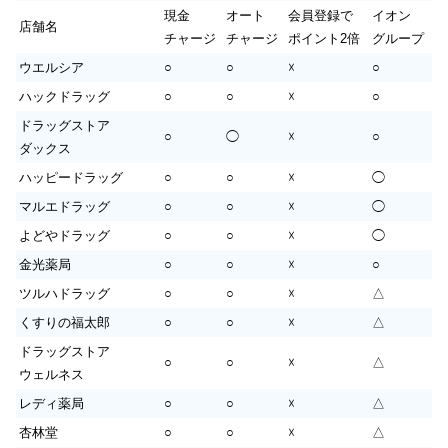
現金
オート
会員登録で
イオン
店舗名
チャージ
チャージ
ポイント2倍
グループ
ウエルシア
○
○
☓
○
ハックドラッグ
○
○
☓
○
ドラッグストア
○
◯
☓
○
ダックス
ハッピードラッグ
○
○
☓
◯
マルエドラッグ
○
○
☓
◯
よどやドラッグ
○
○
☓
◯
金光薬局
○
○
☓
○
ツルハドラッグ
○
○
☓
△
くすりの福太郎
○
○
☓
△
ドラッグストア
○
○
☓
△
ウェルネス
レディ薬局
○
○
☓
△
杏林堂
○
○
☓
△