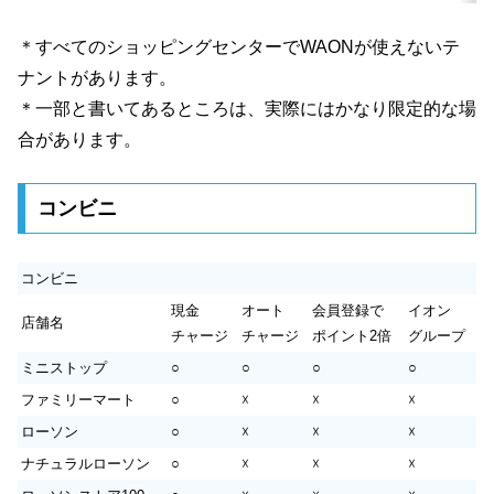
＊すべてのショッピングセンターでWAONが使えないテ
ナントがあります。
＊一部と書いてあるところは、実際にはかなり限定的な場
合があります。
コンビニ
コンビニ
現金
オート
会員登録で
イオン
店舗名
チャージ
チャージ
ポイント2倍
グループ
ミニストップ
○
○
○
○
ファミリーマート
○
☓
☓
☓
ローソン
○
☓
☓
☓
ナチュラルローソン
○
☓
☓
☓