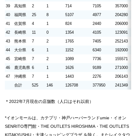
39
高知県
2
1
714
7105
357000
3
40
福岡県
25
8
5107
4977
204280
1
41
佐賀県
4
1
824
2440
206000
6
42
長崎県
11
0
1354
4105
123091
3
43
熊本県
7
2
1765
7405
252143
1
44
大分県
6
1
1152
6340
192000
1
45
宮崎県
7
2
1089
7736
155571
1
46
鹿児島県
6
1
1626
9189
271000
1
47
沖縄県
7
1
1443
2276
206143
3
合計
525
146
126708
377950
241349
7
＊2022年7月現在の店舗数（人口はそれ以前）
*イオンモールは、カテプリ・神戸ハーバーランドumie・イオン
SENRITO専門館・THE OUTLETS HIROSHIMA・THE OUTLETS
KITAKYUSHU・大津ショッピングプラザ を除く。またレイクタウ