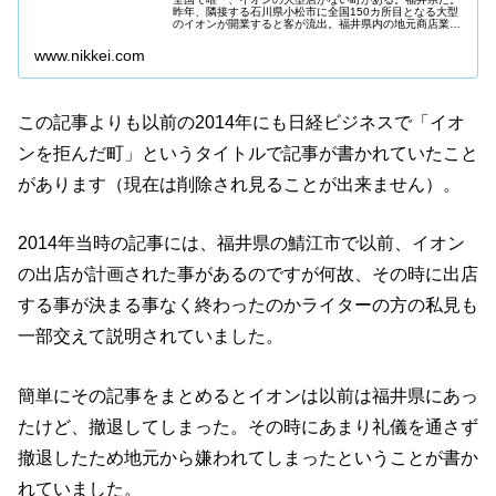
昨年、隣接する石川県小松市に全国150カ所目となる大型
のイオンが開業すると客が流出。福井県内の地元商店業者
は異例の連携に踏み切った。イオンを拒んだ町と受け入れ
た町。両者の綱引きが象徴するの...
www.nikkei.com
この記事よりも以前の2014年にも日経ビジネスで「イオ
ンを拒んだ町」というタイトルで記事が書かれていたこと
があります（現在は削除され見ることが出来ません）。
2014年当時の記事には、福井県の鯖江市で以前、イオン
の出店が計画された事があるのですが何故、その時に出店
する事が決まる事なく終わったのかライターの方の私見も
一部交えて説明されていました。
簡単にその記事をまとめるとイオンは以前は福井県にあっ
たけど、撤退してしまった。その時にあまり礼儀を通さず
撤退したため地元から嫌われてしまったということが書か
れていました。