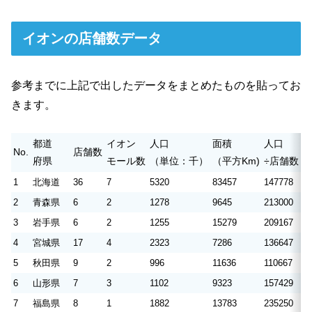
イオンの店舗数データ
参考までに上記で出したデータをまとめたものを貼ってお
きます。
都道
イオン
人口
面積
人口
No.
店舗数
府県
モール数
（単位：千）
（平方Km)
÷店舗数
÷
1
北海道
36
7
5320
83457
147778
2
2
青森県
6
2
1278
9645
213000
1
3
岩手県
6
2
1255
15279
209167
2
4
宮城県
17
4
2323
7286
136647
4
5
秋田県
9
2
996
11636
110667
1
6
山形県
7
3
1102
9323
157429
1
7
福島県
8
1
1882
13783
235250
1