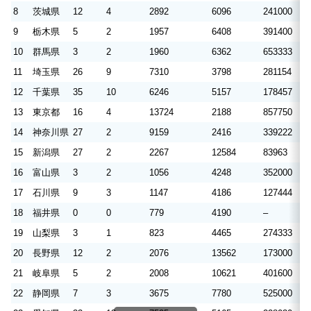
8
茨城県
12
4
2892
6096
241000
5
9
栃木県
5
2
1957
6408
391400
1
10
群馬県
3
2
1960
6362
653333
2
11
埼玉県
26
9
7310
3798
281154
1
12
千葉県
35
10
6246
5157
178457
1
13
東京都
16
4
13724
2188
857750
1
14
神奈川県
27
2
9159
2416
339222
8
15
新潟県
27
2
2267
12584
83963
4
16
富山県
3
2
1056
4248
352000
1
17
石川県
9
3
1147
4186
127444
4
18
福井県
0
0
779
4190
–
–
19
山梨県
3
1
823
4465
274333
1
20
長野県
12
2
2076
13562
173000
1
21
岐阜県
5
2
2008
10621
401600
2
22
静岡県
7
3
3675
7780
525000
11