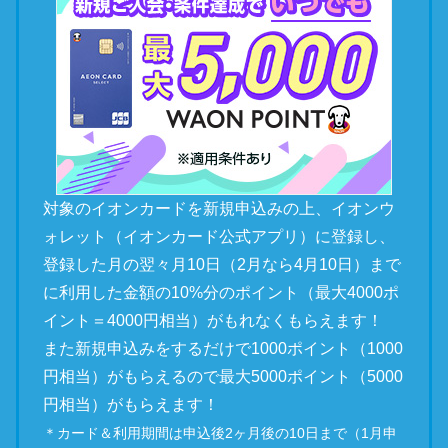
対象のイオンカードを新規申込みの上、イオンウ
ォレット（イオンカード公式アプリ）に登録し、
登録した月の翌々月10日（2月なら4月10日）まで
に利用した金額の10%分のポイント（最大4000ポ
イント＝4000円相当）がもれなくもらえます！
また新規申込みをするだけで1000ポイント（1000
円相当）がもらえるので最大5000ポイント（5000
円相当）がもらえます！
＊カード＆利用期間は申込後2ヶ月後の10日まで（1月申