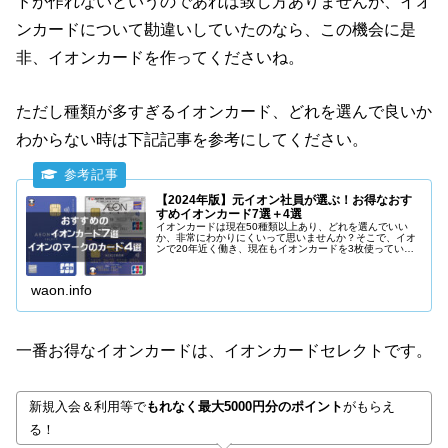
ドが作れないというのであれば致し方ありませんが、イオ
ンカードについて勘違いしていたのなら、この機会に是
非、イオンカードを作ってくださいね。
ただし種類が多すぎるイオンカード、どれを選んで良いか
わからない時は下記記事を参考にしてください。
【2024年版】元イオン社員が選ぶ！お得なおす
すめイオンカード7選＋4選
イオンカードは現在50種類以上あり、どれを選んでいい
か、非常にわかりにくいって思いませんか？そこで、イオ
ンで20年近く働き、現在もイオンカードを3枚使っている
立場から、本当にお得でおすすめできるイオンカードを7
種類、イオンのマークがついたお得なクレジットカードを
3種類紹介します。
waon.info
一番お得なイオンカードは、イオンカードセレクトです。
新規入会＆利用等で
もれなく最大5000円分のポイント
がもらえ
る！