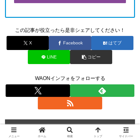
この記事が役立ったら是非シェアしてください！
X
Facebook
はてブ
LINE
コピー
WAONインフォをフォローする
イオンカード おすすめベスト7
メニュー
ホーム
検索
トップ
サイドバー