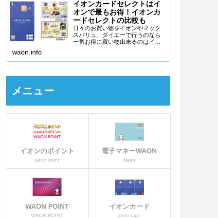
イオンカードセレクトはイ
オンで最もお得！イオンカ
ードセレクトの比較も
日々のお買い物をイオンやマック
スバリュ、ダイエーで行うのなら
一番お得に買い物出来るのはイオ
ンカードセレクトを使うことで
waon.info
す。イオンカードセレクトの特徴
から、イオンカードセレクトがな
ぜイオンで一番お得なクレジット
カードなのか詳しく説明をしてい
きます。
メニュー
イオンのポイント
電子マネーWAON
aeon point
waon
WAON POINT
イオンカード
WAON POINT
aeon card