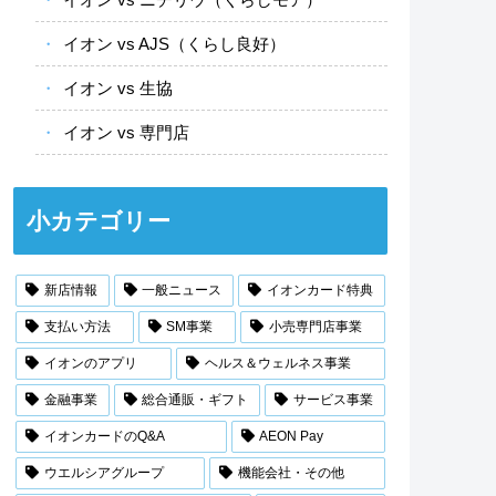
イオン vs AJS（くらし良好）
イオン vs 生協
イオン vs 専門店
小カテゴリー
新店情報
一般ニュース
イオンカード特典
支払い方法
SM事業
小売専門店事業
イオンのアプリ
ヘルス＆ウェルネス事業
金融事業
総合通販・ギフト
サービス事業
イオンカードのQ&A
AEON Pay
ウエルシアグループ
機能会社・その他