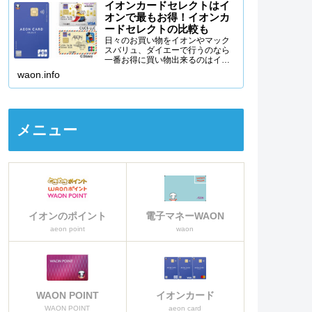
イオンカードセレクトはイ
オンで最もお得！イオンカ
ードセレクトの比較も
日々のお買い物をイオンやマック
スバリュ、ダイエーで行うのなら
一番お得に買い物出来るのはイオ
ンカードセレクトを使うことで
waon.info
す。イオンカードセレクトの特徴
から、イオンカードセレクトがな
ぜイオンで一番お得なクレジット
カードなのか詳しく説明をしてい
きます。
メニュー
イオンのポイント
電子マネーWAON
aeon point
waon
WAON POINT
イオンカード
WAON POINT
aeon card