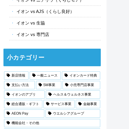
イオン vs AJS（くらし良好）
イオン vs 生協
イオン vs 専門店
小カテゴリー
新店情報
一般ニュース
イオンカード特典
支払い方法
SM事業
小売専門店事業
イオンのアプリ
ヘルス＆ウェルネス事業
総合通販・ギフト
サービス事業
金融事業
AEON Pay
ウエルシアグループ
機能会社・その他