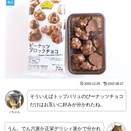
食品
2020.12.05
2022.08.27
そういえばトップバリュのびーナッツチョコ
だけはお互いに好みが分かれたね。
Ｊちゃん
うん、でん六派か正栄デリシィ派かで分かれ